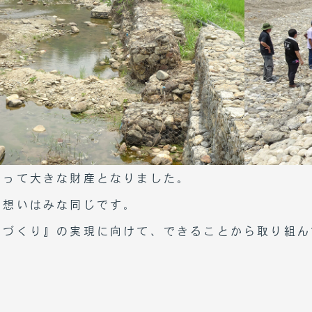
トップページ
私たちについて
とって大きな財産となりました。
お知らせ
う想いはみな同じです。
事業内容
ちづくり』の実現に向けて、できることから取り組ん
会社概要
リクルート
CSR