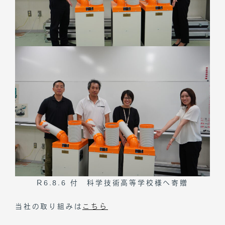
トップページ
私たちについて
お知らせ
R6.8.6 付 科学技術高等学校様へ寄贈
事業内容
会社概要
当社の取り組みは
こちら