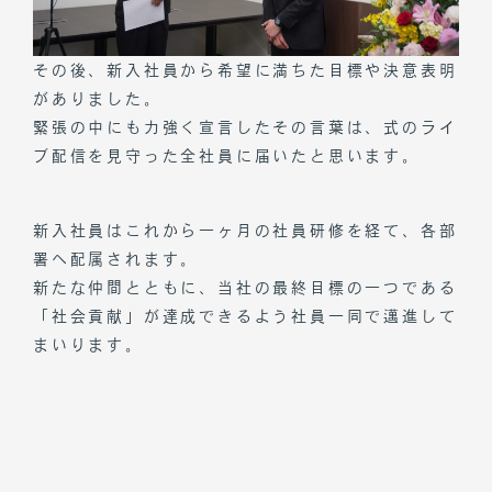
その後、新入社員から希望に満ちた目標や決意表明
がありました。
緊張の中にも力強く宣言したその言葉は、式のライ
ブ配信を見守った全社員に届いたと思います。
トップページ
新入社員はこれから一ヶ月の社員研修を経て、各部
署へ配属されます。
私たちについて
新たな仲間とともに、当社の最終目標の一つである
お知らせ
「社会貢献」が達成できるよう社員一同で邁進して
まいります。
事業内容
会社概要
リクルート
CSR