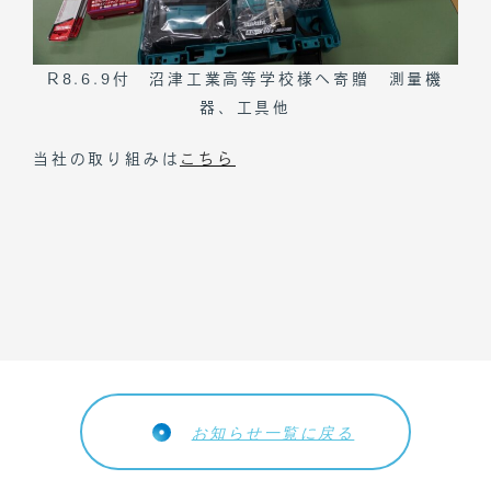
事業内容
会社概要
R8.6.9付 沼津工業高等学校様へ寄贈 測量機
リクルート
器、工具他
CSR
当社の取り組みは
こちら
お問い合わせ
個人情報保護方針
お知らせ一覧に戻る