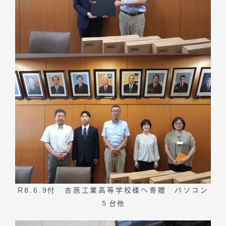
R8.6.9付 吉原工業高等学校様へ寄贈 パソコン
５台他